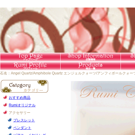
石名：Angel Quartz/Amphibole Quartz エンジェルクォーツ/アンフィボール