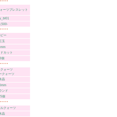
 * * * *
クォーツブレスレット
y_bl01
8,500-
 * * * *
ルビー
紅玉
6mm
ンドカット
3個
 * * * *
ンクォーツ
ークォーツ
水晶
0mm
ウンド
15個
 * * * *
タルクォーツ
水晶