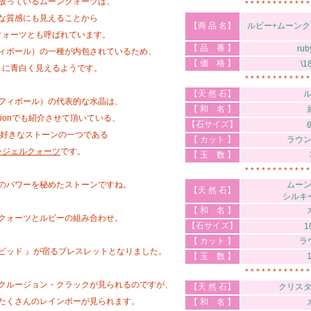
放っているムーンクォーツは、
* * * * * * * * * * * *
な質感にも見えることから
【商 品 名】
ルビー+ムーン
クォーツとも呼ばれています。
【 品 番 】
rub
ィボール）の一種が内包されているため、
【 価 格 】
\1
うに青白く見えるようです。
* * * * * * * * * * * *
【天 然 石】
フィボール）の代表的な水晶は、
【 和 名 】
lectionでも紹介させて頂いている、
【石サイズ】
の大好きなストーンの一つである
【 カット 】
ラウ
ンジェルクォーツ
です。
【 玉 数 】
* * * * * * * * * * * *
のパワーを秘めたストーンですね。
ムー
【天 然 石】
シルキ
【 和 名 】
クォーツとルビーの組み合わせ。
【石サイズ】
1
【 カット 】
ラ
ピッド 』が宿るブレスレットとなりました。
【 玉 数 】
* * * * * * * * * * * *
クルージョン・クラックが見られるのですが、
【天 然 石】
クリス
たくさんのレインボーが見られます。
【 和 名 】