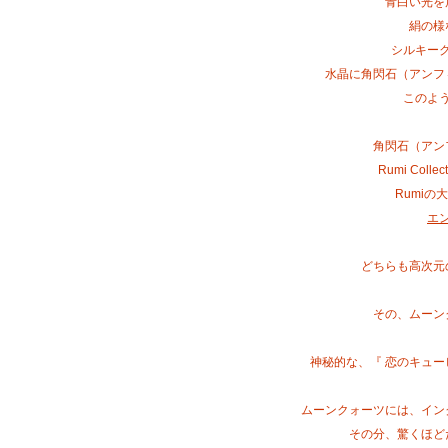
青白い光を
絹の様
シルキー
水晶に角閃石（アンフ
このよ
角閃石（アン
Rumi Col
Rumi
エ
どちらも高次元
その、ムーン
神秘的な、『 恋のキュー
ムーンクォーツには、イン
その分、驚くほど