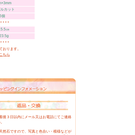
m×3mm
デルカット
6個
 * * * *
5.5㎝
3.5g
 * * * *
ております。
こちら
到着後３日以内にメール又はお電話にてご連絡
い。
の天然石ですので、写真と色合い・模様などが