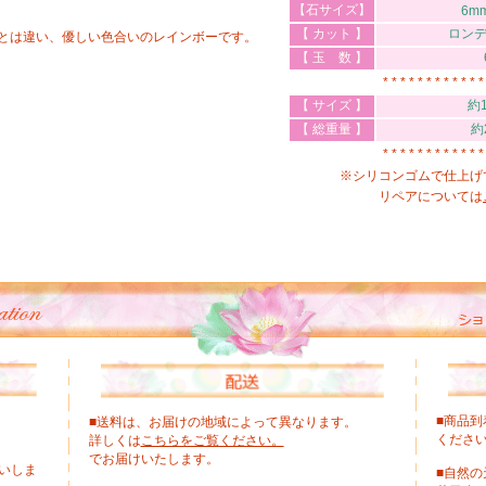
【石サイズ】
6m
【 カット 】
ロン
とは違い、優しい色合いのレインボーです。
【 玉 数 】
* * * * * * * * * * * *
【 サイズ 】
約1
【 総重量 】
約2
* * * * * * * * * * * *
※シリコンゴムで仕上げ
リペアについては
■商品
■送料は、お届けの地域によって異なります。
くださ
詳しくは
こちらをご覧ください。
でお届けいたします。
いしま
■自然